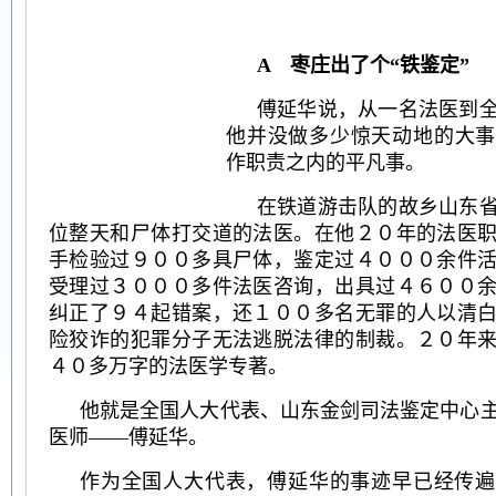
A 枣庄出了个“铁鉴定”
傅延华说，从一名法医到
他并没做多少惊天动地的大事
作职责之内的平凡事。
在铁道游击队的故乡山东
位整天和尸体打交道的法医。在他２０年的法医
手检验过９００多具尸体，鉴定过４０００余件
受理过３０００多件法医咨询，出具过４６００
纠正了９４起错案，还１００多名无罪的人以清
险狡诈的犯罪分子无法逃脱法律的制裁。２０年
４０多万字的法医学专著。
他就是全国人大代表、山东金剑司法鉴定中心
医师——傅延华。
作为全国人大代表，傅延华的事迹早已经传遍