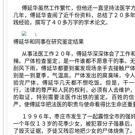
傅延华虽然工作繁忙，但他还一直坚持法医学
几年，傅延华查阅了近千份资料，总结了２０多
践经验，撰写了４０多万字的学术论文。
傅延华和同事在研究鉴定结果
从事法医工作２０年，傅延华深深体会了工作
辣。尸体检查鉴定，是一件谁都不愿意干的事。
刮风下雨，傅延华都要到案发现场亲手去接触尸
别是一到夏季，气温高，尸体发出的腐臭味，令
验完尸体，傅延华几天都不想吃饭。但是，干一
行，法律的尊严和人民的权利，必须有人去维护
的取证，特别需要法医作出铁的鉴定。百姓的信
严，使傅延华把法医的职责与使命看得比生命还重
１９９６年，枣庄市发生了一起震惊全市的强
一个年仅１３岁的花季少女，被犯罪分子强暴后
了毁灭证据，歹徒又残忍地把少女的尸体烧焦了