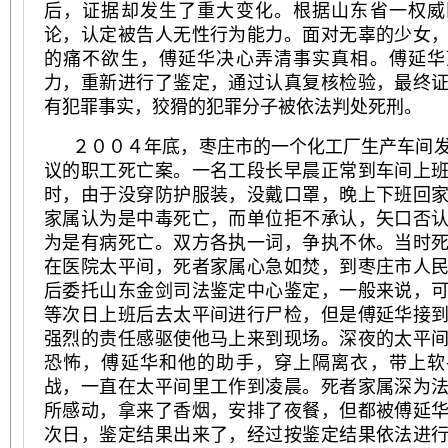
后，证据却发生了重大变化。根据山东省一权威
论，认定被告人无性行为能力。面对无辜的少女
的痛不欲生，傅延华决心弄清事实真相。傅延华
力，重新进行了鉴定，通过认真复核检验，最终
有犯罪事实，狡猾的犯罪分子被依法判处死刑。
２００４年底，枣庄市的一个化工厂生产车间
议的职工死亡案。一名工段长早晨正常到车间上
时，由于没穿防护服装，没戴口罩，晚上下班回
家属认为是中毒死亡，而单位拒不承认，矢口否
为是有病死亡。双方各执一词，争执不休。当时
在医院太平间，死者家属心急如焚，到枣庄市人
后委托山东金剑司法鉴定中心鉴定，一般来说，
等次日上班后去太平间进行尸检，但是傅延华接
强烈的责任感驱使他马上来到现场。深夜的太平
恐怖，傅延华和他的助手，穿上隔离衣，带上软
战，一直在太平间里工作到凌晨。死者家属深为
所感动，拿来了香烟，安排了夜餐，但都被傅延
次日，鉴定结果出来了，经过按鉴定结果依法进