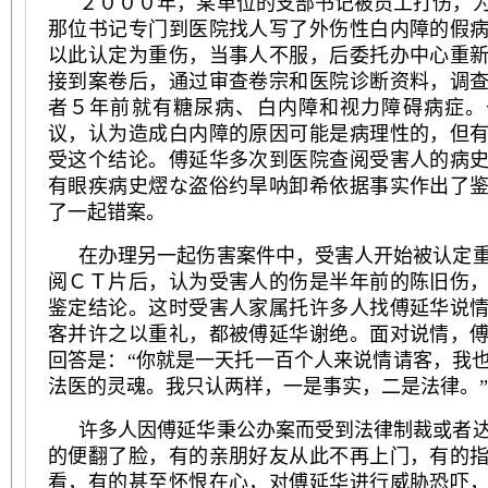
２０００年，某单位的支部书记被员工打伤，
那位书记专门到医院找人写了外伤性白内障的假
以此认定为重伤，当事人不服，后委托办中心重
接到案卷后，通过审查卷宗和医院诊断资料，调
者５年前就有糖尿病、白内障和视力障碍病症。
议，认为造成白内障的原因可能是病理性的，但
受这个结论。傅延华多次到医院查阅受害人的病
有眼疾病史熤な盗俗约旱呐卸希依据事实作出了
了一起错案。
在办理另一起伤害案件中，受害人开始被认定
阅ＣＴ片后，认为受害人的伤是半年前的陈旧伤
鉴定结论。这时受害人家属托许多人找傅延华说
客并许之以重礼，都被傅延华谢绝。面对说情，
回答是：“你就是一天托一百个人来说情请客，我
法医的灵魂。我只认两样，一是事实，二是法律。”
许多人因傅延华秉公办案而受到法律制裁或者
的便翻了脸，有的亲朋好友从此不再上门，有的
看，有的甚至怀恨在心，对傅延华进行威胁恐吓